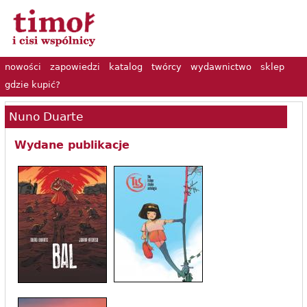
nowości
zapowiedzi
katalog
twórcy
wydawnictwo
sklep
gdzie kupić?
Nuno Duarte
Wydane publikacje