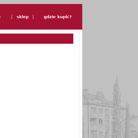
o
sklep
gdzie kupić?