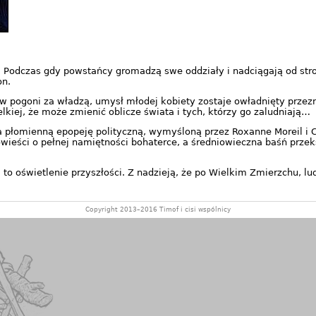
. Podczas gdy powstańcy gromadzą swe oddziały i nadciągają od stro
on.
 w pogoni za władzą, umysł młodej kobiety zostaje owładnięty przez
elkiej, że może zmienić oblicze świata i tych, którzy go zaludniają…
 płomienną epopeję polityczną, wymyśloną przez Roxanne Moreil i Cy
ieści o pełnej namiętności bohaterce, a średniowieczna baśń przek
 to oświetlenie przyszłości. Z nadzieją, że po Wielkim Zmierzchu, 
Copyright 2013–2016 Timof i cisi wspólnicy