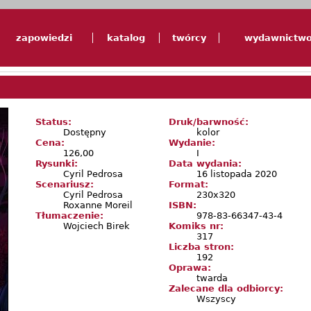
zapowiedzi
katalog
twórcy
wydawnictw
Status:
Druk/barwność:
Dostępny
kolor
Cena:
Wydanie:
126,00
I
Rysunki:
Data wydania:
Cyril Pedrosa
16 listopada 2020
Scenariusz:
Format:
Cyril Pedrosa
230x320
Roxanne Moreil
ISBN:
Tłumaczenie:
978-83-66347-43-4
Wojciech Birek
Komiks nr:
317
Liczba stron:
192
Oprawa:
twarda
Zalecane dla odbiorcy:
Wszyscy