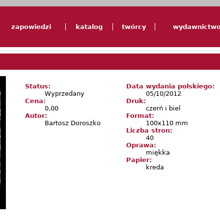
zapowiedzi
katalog
twórcy
wydawnictw
Status:
Data wydania polskiego:
Wyprzedany
05/10/2012
Cena:
Druk:
0,00
czerń i biel
Autor:
Format:
Bartosz Doroszko
100x110 mm
Liczba stron:
40
Oprawa:
miękka
Papier:
kreda