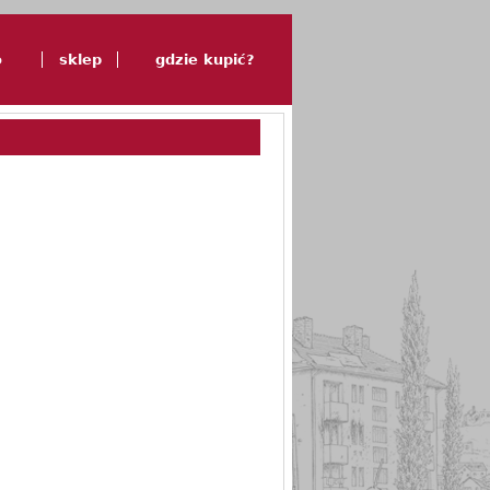
o
sklep
gdzie kupić?