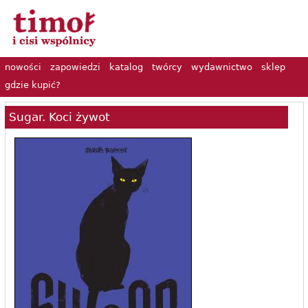
nowości
zapowiedzi
katalog
twórcy
wydawnictwo
sklep
gdzie kupić?
Sugar. Koci żywot