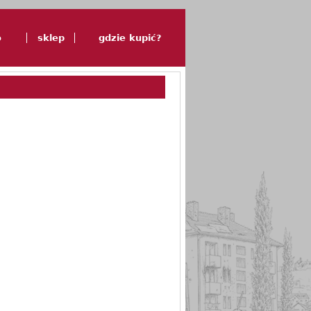
o
sklep
gdzie kupić?