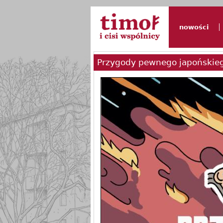
nowości
Przygody pewnego japońskieg