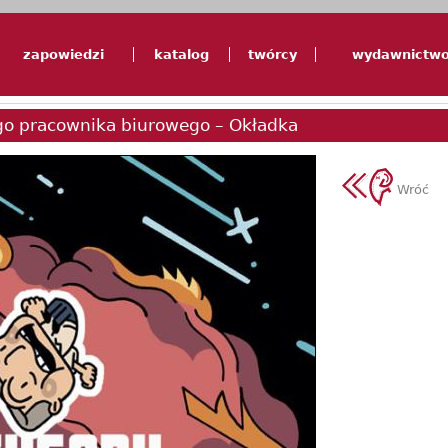
zapowiedzi
katalog
twórcy
wydawnictw
o pracownika biurowego – Okładka
Wróć