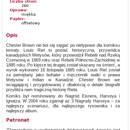
Liczba stron:
260
Oprawa:
miękka
Papier:
offsetowy
Opis
Chester Brown nie boi się sięgać po nietypowe dla komiksu
tematy. Louis Riel to postać historyczna, przywódca
kanadyjskich Metysów, który przewodził Rebelii nad Rzeką
Czerwoną w 1869 roku oraz Rebelii Północno-Zachodniej w
1885 roku. Po klęsce tej drugiej został skazany na śmierć, a
wyrok wykonano 16 listopada 1885 roku. Louis Riel został
za pamiętany jako bohater i męczennik walki o prawa
Metysów i Indian w Kanadzie. Chester Brown we
wciągającej i przygotowanej z dbałością o detale biografii
przybliża nam tragiczną historię Riela.
Komiks był nominowany do Nagród Eisnera, Harveya i
Ignatza. W 2004 roku zgarnął aż 3 Nagrody Harveya – za
najlepszy scenariusz, dla najlepszego rysownika i za
najlepszy album.
Patronat
"Opowiadanie o wydarzeniach historycznych zawsze jest