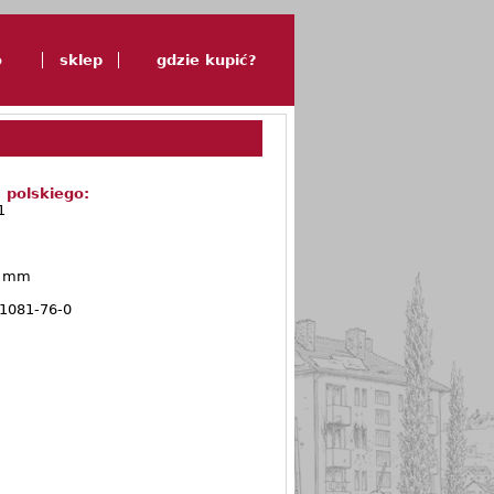
o
sklep
gdzie kupić?
 polskiego:
1
5 mm
1081-76-0