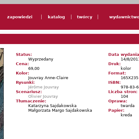
zapowiedzi
katalog
twórcy
wydawnictw
Status:
Data wydania
Wyprzedany
14/8/201
Cena:
Druk:
69,00
kolor
Kolor:
Format:
Jouvray Anne-Claire
165X23
Rysunki:
ISBN:
Jérôme Jouvray
978-83-6
Scenariusz:
Liczba stron:
Olivier Jouvray
104
Tłumaczenie:
Oprawa:
Katarzyna Sajdakowska
twarda
Małgorzata Margo Sajdakowska
Papier:
kreda