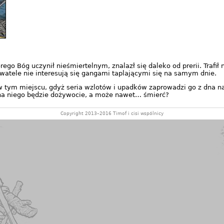
rego Bóg uczynił nieśmiertelnym, znalazł się daleko od prerii. Trafi
watele nie interesują się gangami taplającymi się na samym dnie.
w tym miejscu, gdyż seria wzlotów i upadków zaprowadzi go z dna na 
 na niego będzie dożywocie, a może nawet… śmierć?
Copyright 2013–2016 Timof i cisi wspólnicy