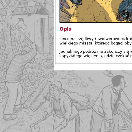
Opis
Lincoln, zrzędliwy rewolwerowiec, któ
wielkiego miasta, którego bogaci oby
Jednak jego podróż nie zakończy się 
zapyziałego więzienia, gdzie czekać