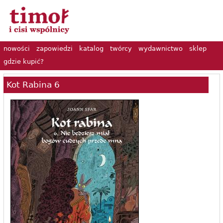
nowości
zapowiedzi
katalog
twórcy
wydawnictwo
sklep
gdzie kupić?
Kot Rabina 6