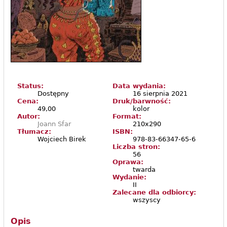
Status:
Data wydania:
Dostępny
16 sierpnia 2021
Cena:
Druk/barwność:
49,00
kolor
Autor:
Format:
Joann Sfar
210x290
Tłumacz:
ISBN:
Wojciech Birek
978-83-66347-65-6
Liczba stron:
56
Oprawa:
twarda
Wydanie:
II
Zalecane dla odbiorcy:
wszyscy
Opis