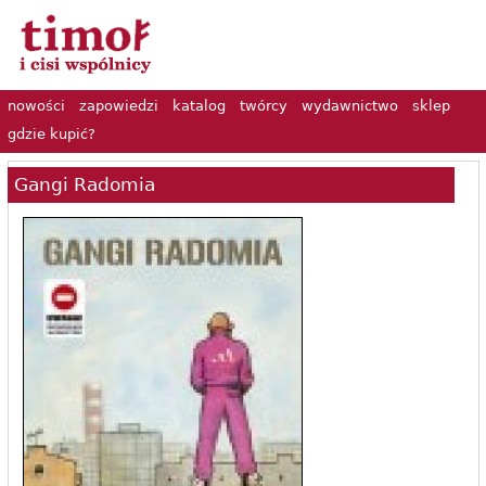
nowości
zapowiedzi
katalog
twórcy
wydawnictwo
sklep
gdzie kupić?
Gangi Radomia