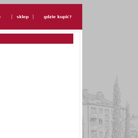
o
sklep
gdzie kupić?