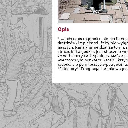
Opis
"(...) chciałeś mądrości, ale ich tu 
drożdżówki z piekarni, żeby nie wylą
naszych. Kanały śmierdzą, za to w p
stracić kilka godzin. Jest strasznie
że w Finsbury Park spotkasz Mańka, a
wieczorowym punktem. Ktoś Ci krzyczy
radość, ale po miesiącu wpatrywania,
"Fotostory". Emigracja zarobkowa jesz