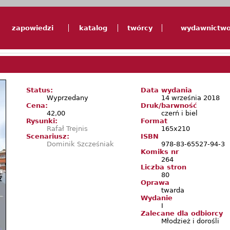
zapowiedzi
katalog
twórcy
wydawnictw
Status:
Data wydania
Wyprzedany
14 września 2018
Cena:
Druk/barwność
42,00
czerń i biel
Rysunki:
Format
Rafał Trejnis
165x210
Scenariusz:
ISBN
Dominik Szcześniak
978-83-65527-94-3
Komiks nr
264
Liczba stron
80
Oprawa
twarda
Wydanie
I
Zalecane dla odbiorcy
Młodzież i dorośli