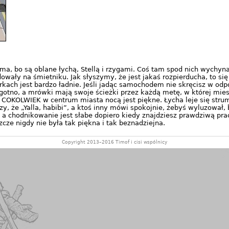
nie ma, bo są oblane łychą, Stellą i rzygami. Coś tam spod nich wychy
dowały na śmietniku. Jak słyszymy, że jest jakaś rozpierducha, to si
arkach jest bardzo ładnie. Jeśli jadąc samochodem nie skręcisz w 
 wilgotno, a mrówki mają swoje ścieżki przez każdą metę, w której 
 COKOLWIEK w centrum miasta nocą jest piękne. Łycha leje się strum
, że „Yalla, habibi”, a ktoś inny mówi spokojnie, żebyś wyluzował, 
 a chodnikowanie jest słabe dopiero kiedy znajdziesz prawdziwą pracę
cze nigdy nie była tak piękna i tak beznadziejna.
Copyright 2013–2016 Timof i cisi wspólnicy