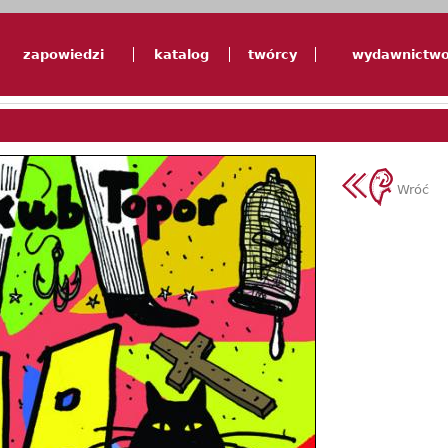
zapowiedzi
katalog
twórcy
wydawnictw
Wróć