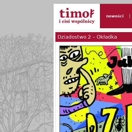
nowości
Dziadostwo 2 – Okładka