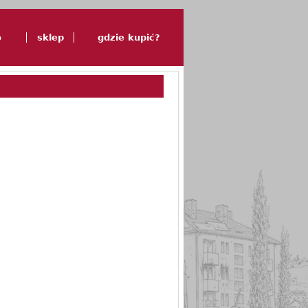
o
sklep
gdzie kupić?