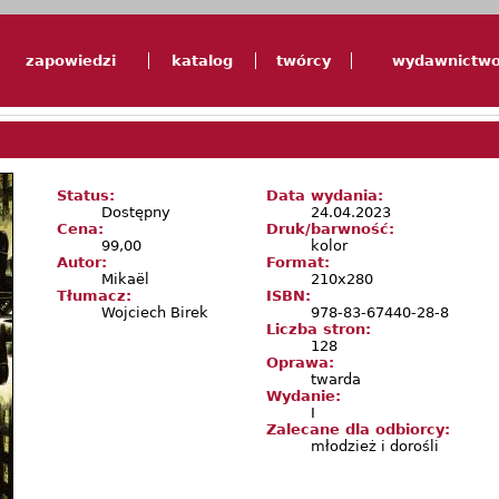
zapowiedzi
katalog
twórcy
wydawnictw
Status:
Data wydania:
Dostępny
24.04.2023
Cena:
Druk/barwność:
99,00
kolor
Autor:
Format:
Mikaël
210x280
Tłumacz:
ISBN:
Wojciech Birek
978-83-67440-28-8
Liczba stron:
128
Oprawa:
twarda
Wydanie:
I
Zalecane dla odbiorcy:
młodzież i dorośli