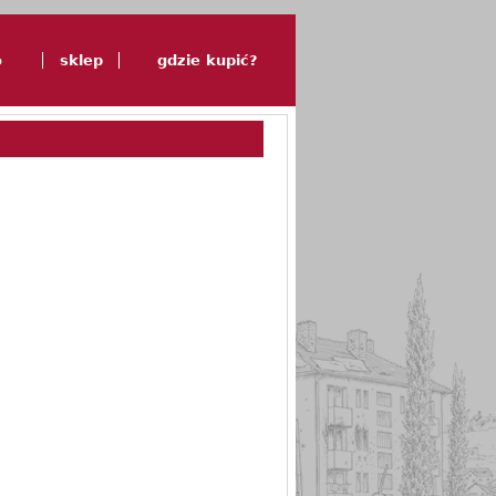
o
sklep
gdzie kupić?