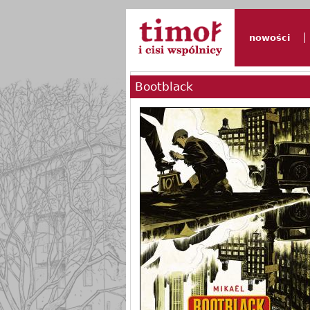
nowości
Bootblack