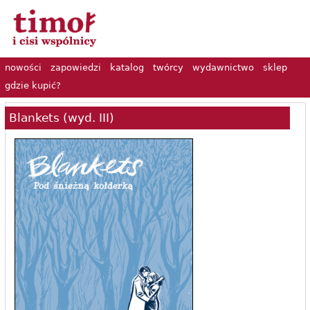
nowości
zapowiedzi
katalog
twórcy
wydawnictwo
sklep
gdzie kupić?
Blankets (wyd. III)