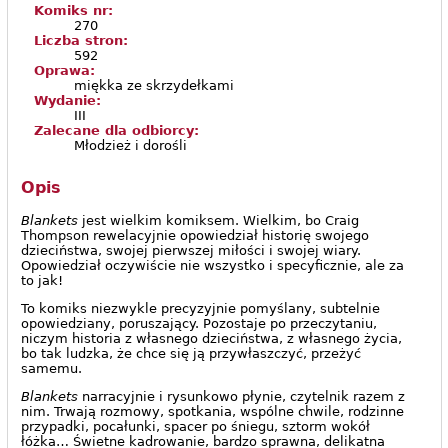
Komiks nr:
270
Liczba stron:
592
Oprawa:
miękka ze skrzydełkami
Wydanie:
III
Zalecane dla odbiorcy:
Młodzież i dorośli
Opis
Blankets
jest wielkim komiksem. Wielkim, bo Craig
Thompson rewelacyjnie opowiedział historię swojego
dzieciństwa, swojej pierwszej miłości i swojej wiary.
Opowiedział oczywiście nie wszystko i specyficznie, ale za
to jak!
To komiks niezwykle precyzyjnie pomyślany, subtelnie
opowiedziany, poruszający. Pozostaje po przeczytaniu,
niczym historia z własnego dzieciństwa, z własnego życia,
bo tak ludzka, że chce się ją przywłaszczyć, przeżyć
samemu.
Blankets
narracyjnie i rysunkowo płynie, czytelnik razem z
nim. Trwają rozmowy, spotkania, wspólne chwile, rodzinne
przypadki, pocałunki, spacer po śniegu, sztorm wokół
łóżka… Świetne kadrowanie, bardzo sprawna, delikatna