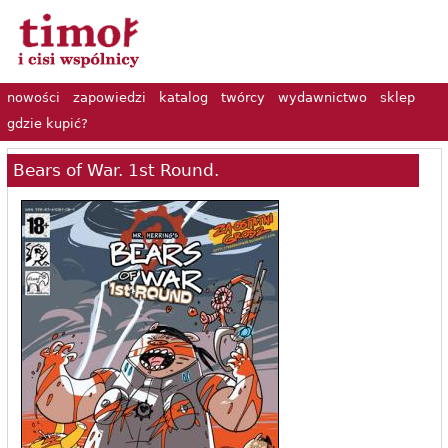
nowości
zapowiedzi
katalog
twórcy
wydawnictwo
sklep
gdzie kupić?
Bears of War. 1st Round.